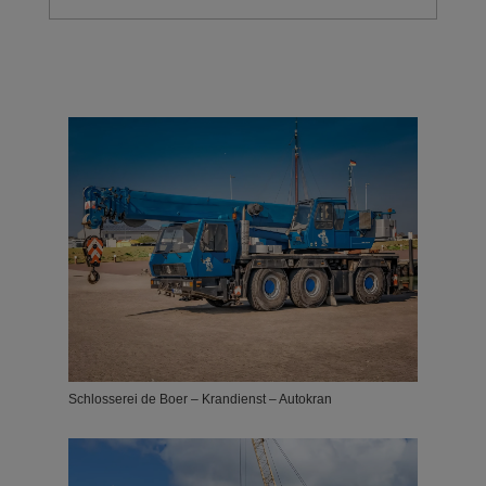
Schlosserei de Boer – Krandienst – Autokran
Schlosserei de Boer – Krandienst – Autokran