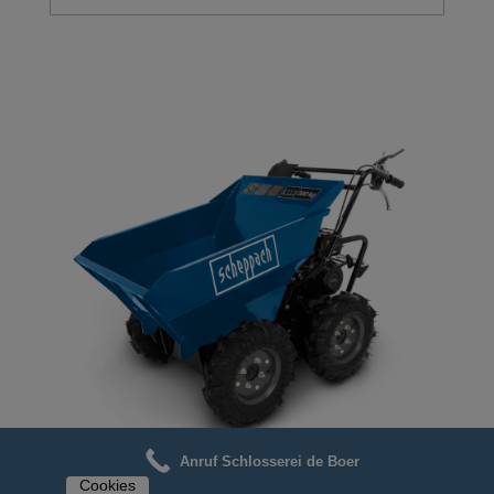
Anruf Schlosserei de Boer
Cookies
Schlosserei de Boer – Vertmietung – Scheppach DP3000