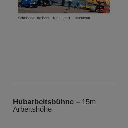
Schlosserei de Boer – Krandienst – Hafenkran
Schlosserei de Boer – Krandienst – Hafenkran
Hubarbeitsbühne
– 15m
Arbeitshöhe