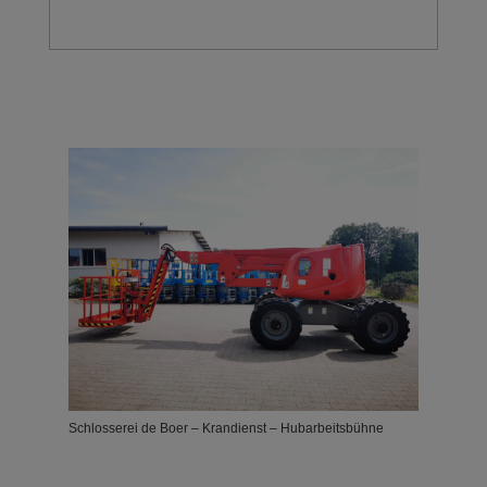
Schlosserei de Boer – Krandienst – Hubarbeitsbühne
Schlosserei de Boer – Krandienst – Hubarbeitsbühne