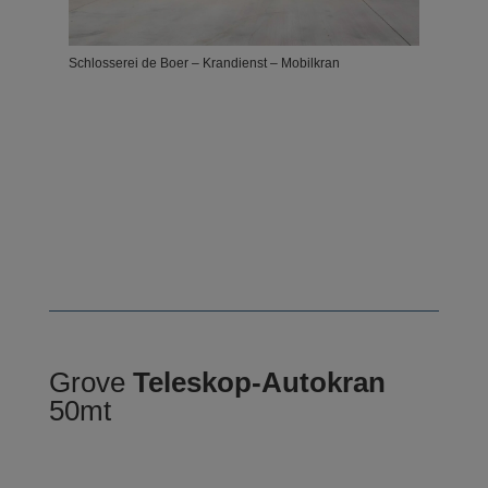
Schlosserei de Boer – Krandienst – Mobilkran
Schlosserei de Boer – Krandienst – Mobilkran
Grove
Teleskop-Autokran
50mt