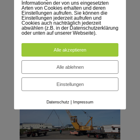
Informationen der von uns eingesetzten
Arten von Cookies erhalten und deren
pro Stunde inkl. Fahrer
Einstellungen aufrufen. Sie können die
Einstellungen jederzeit aufrufen und
Cookies auch nachträglich jederzeit
Lastendiagramme können auf Anfrage per
abwählen (z.B. in der Datenschutzerklärung
Mail verschickt werden.
oder unten auf unserer Webseite).
Alle akzeptieren
Alle ablehnen
Einstellungen
|
Datenschutz
Impressum