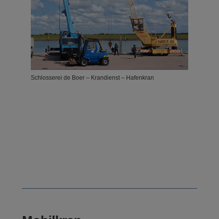
Schlosserei de Boer – Krandienst – Hafenkran
Schlosserei de Boer – Krandienst – Hafenkran