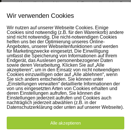
Unsere Kunden schätzen uns als Experten für schöne Beschat
Wir verwenden Cookies
Wir nutzen auf unserer Webseite Cookies. Einige
Cookies sind notwendig (z.B. für den Warenkorb) andere
sind nicht notwendig. Die nicht-notwendigen Cookies
helfen uns bei der Optimierung unseres Online-
Angebotes, unserer Webseitenfunktionen und werden
für Marketingzwecke eingesetzt. Die Einwilligung
mmer perfekt…
umfasst die Speicherung von Informationen auf Ihrem
Endgerät, das Auslesen personenbezogener Daten
sowie deren Verarbeitung. Klicken Sie auf „Alle
akzeptieren“, um in den Einsatz von nicht notwendigen
 bis ins Detail, von der Planung einer Markise bis zur Montage am Haus.
Cookies einzuwilligen oder auf „Alle ablehnen“, wenn
lt seit mehr als 40 Jahren Sonnenschutzsysteme, Markisen und textile 
Sie sich anders entscheiden. Sie können unter
„Einstellungen verwalten“ detaillierte Informationen der
von uns eingesetzten Arten von Cookies erhalten und
deren Einstellungen aufrufen. Sie können die
Einstellungen jederzeit aufrufen und Cookies auch
nachträglich jederzeit abwählen (z.B. in der
Datenschutzerklärung oder unten auf unserer Webseite).
Alle akzeptieren