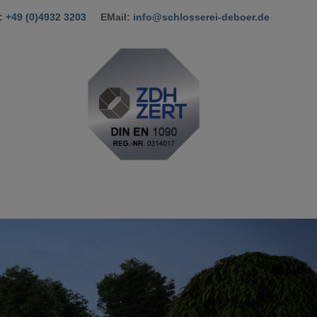
n:
+49 (0)4932 3203
EMail:
info@schlosserei-deboer.de